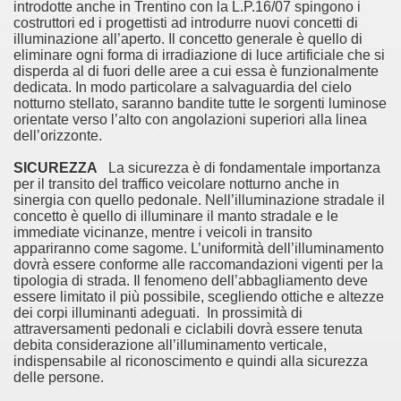
introdotte anche in Trentino con la L.P.16/07 spingono i
costruttori ed i progettisti ad introdurre nuovi concetti di
illuminazione all’aperto. Il concetto generale è quello di
eliminare ogni forma di irradiazione di luce artificiale che si
disperda al di fuori delle aree a cui essa è funzionalmente
dedicata. In modo particolare a salvaguardia del cielo
notturno stellato, saranno bandite tutte le sorgenti luminose
orientate verso l’alto con angolazioni superiori alla linea
dell’orizzonte.
SICUREZZA
La sicurezza è di fondamentale importanza
per il transito del traffico veicolare notturno anche in
sinergia con quello pedonale. Nell’illuminazione stradale il
concetto è quello di illuminare il manto stradale e le
immediate vicinanze, mentre i veicoli in transito
appariranno come sagome. L’uniformità dell’illuminamento
dovrà essere conforme alle raccomandazioni vigenti per la
tipologia di strada. Il fenomeno dell’abbagliamento deve
essere limitato il più possibile, scegliendo ottiche e altezze
dei corpi illuminanti adeguati. In prossimità di
attraversamenti pedonali e ciclabili dovrà essere tenuta
debita considerazione all’illuminamento verticale,
indispensabile al riconoscimento e quindi alla sicurezza
delle persone.