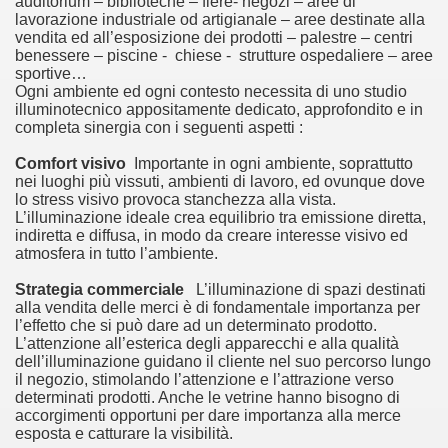
auditorium – biblioteche – fiere- negozi – aree di
lavorazione industriale od artigianale – aree destinate alla
vendita ed all’esposizione dei prodotti – palestre – centri
benessere – piscine - chiese - strutture ospedaliere – aree
sportive…
Ogni ambiente ed ogni contesto necessita di uno studio
illuminotecnico appositamente dedicato, approfondito e in
completa sinergia con i seguenti aspetti :
Comfort visivo
Importante in ogni ambiente, soprattutto
nei luoghi più vissuti, ambienti di lavoro, ed ovunque dove
lo stress visivo provoca stanchezza alla vista.
L’illuminazione ideale crea equilibrio tra emissione diretta,
indiretta e diffusa, in modo da creare interesse visivo ed
atmosfera in tutto l’ambiente.
Strategia commerciale
L’illuminazione di spazi destinati
alla vendita delle merci è di fondamentale importanza per
l’effetto che si può dare ad un determinato prodotto.
L’attenzione all’esterica degli apparecchi e alla qualità
dell’illuminazione guidano il cliente nel suo percorso lungo
il negozio, stimolando l’attenzione e l’attrazione verso
determinati prodotti. Anche le vetrine hanno bisogno di
accorgimenti opportuni per dare importanza alla merce
esposta e catturare la visibilità.