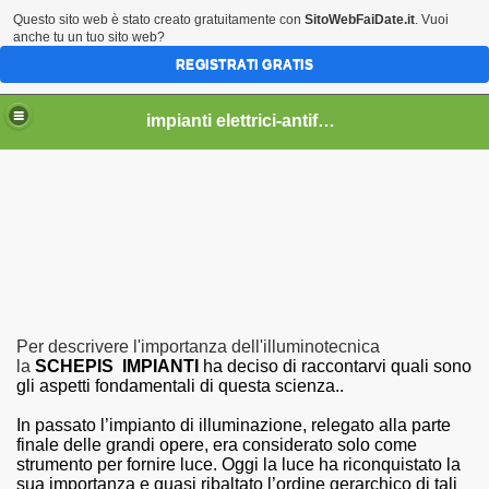
Questo sito web è stato creato gratuitamente con
SitoWebFaiDate.it
. Vuoi
anche tu un tuo sito web?
REGISTRATI GRATIS
impianti elettrici-antifurti-telecamere-tv sat-automazioni-domotica reti ethernet e wifii
Per descrivere l'importanza dell'illuminotecnica
la
SCHEPIS IMPIANTI
ha deciso di raccontarvi quali sono
gli aspetti fondamentali di questa scienza..
In passato l’impianto di illuminazione, relegato alla parte
finale delle grandi opere, era considerato solo come
strumento per fornire luce. Oggi la luce ha riconquistato la
sua importanza e quasi ribaltato l’ordine gerarchico di tali
ilo